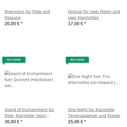
Diversions für Flöte und
Festival für zwei Flöten und
Posaune
zwei Klarinetten
20,00 €
*
17,00 €
*
AUF LAGER
AUF LAGER
Island of Enchantment für
One Night für Klarinette,
Flöte, Klarinette, Horn,
Tenorsaxophon und Klavier
Fagott und Klavier)
30,00 €
*
25,00 €
*