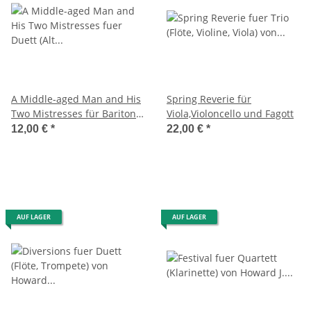
A Middle-aged Man and His
Spring Reverie für
Two Mistresses für Bariton
Viola,Violoncello und Fagott
und Alt-Saxophon
12,00 €
*
22,00 €
*
AUF LAGER
AUF LAGER