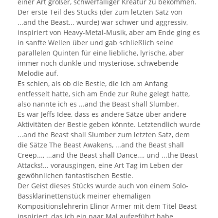
einer Art großer, schwerfälliger Kreatur zu bekommen.
Der erste Teil des Stücks (der zum letzten Satz von
...and the Beast... wurde) war schwer und aggressiv,
inspiriert von Heavy-Metal-Musik, aber am Ende ging es
in sanfte Wellen über und gab schließlich seine
parallelen Quinten für eine liebliche, lyrische, aber
immer noch dunkle und mysteriöse, schwebende
Melodie auf.
Es schien, als ob die Bestie, die ich am Anfang
entfesselt hatte, sich am Ende zur Ruhe gelegt hatte,
also nannte ich es ...and the Beast shall Slumber.
Es war Jeffs Idee, dass es andere Sätze über andere
Aktivitäten der Bestie geben könnte. Letztendlich wurde
...and the Beast shall Slumber zum letzten Satz, dem
die Sätze The Beast Awakens, ...and the Beast shall
Creep..., ...and the Beast shall Dance..., und ...the Beast
Attacks!... vorausgingen, eine Art Tag im Leben der
gewöhnlichen fantastischen Bestie.
Der Geist dieses Stücks wurde auch von einem Solo-
Bassklarinettenstück meiner ehemaligen
Kompositionslehrerin Elinor Armer mit dem Titel Beast
inspiriert, das ich ein paar Mal aufgeführt habe.