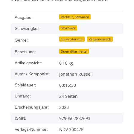
Partitur, Stimmen
Ausgabe:
5=Schwer
Schwierigkeit:
Spiel-Literatur
Zeitgenössisch
Genre:
Duett (Klarinette)
Besetzung:
0,16
kg
Artikelgewicht:
Jonathan Russell
Autor / Komponist:
00:15:30
Spieldauer:
24 Seiten
Umfang:
2023
Erscheinungsjahr:
9790502882693
ISMN:
NDV 30047P
Verlags-Nummer: