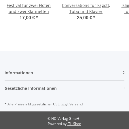
Festival für zwei Flöten
Conversations für Fagott,
Isl
und zwei Klarinetten
Tuba und Klavier
fü
Horn,
17,00 €
*
25,00 €
*
Informationen
Gesetzliche Informationen
* Alle Preise inkl. gesetzlicher USt., zzgl.
Versand
© ND-Verlag GmbH
Powered by
JTL-Shop