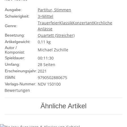
Partitur, Stimmen
Ausgabe:
3=Mittel
Schwierigkeit:
Trauerfeier
Klassik
Konzertant
Kirchliche
Genre:
Anlässe
Quartett (Streicher)
Besetzung:
0,11
kg
Artikelgewicht:
Autor /
Michael Zschille
Komponist:
00:11:30
Spieldauer:
28 Seiten
Umfang:
2021
Erscheinungsjahr:
9790502880675
ISMN:
NDV 150100
Verlags-Nummer:
Bewertungen
Ähnliche Artikel