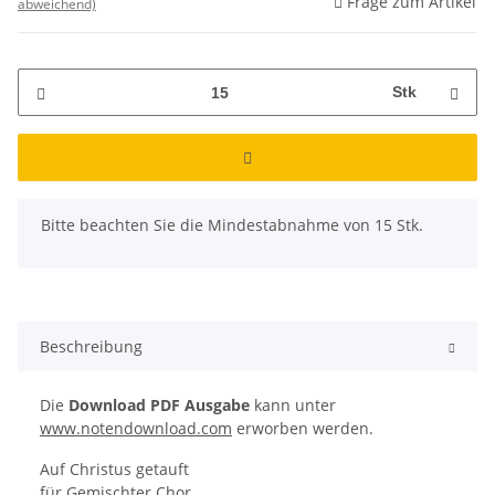
Frage zum Artikel
abweichend)
Stk
x
Bitte beachten Sie die Mindestabnahme von 15 Stk.
Beschreibung
Die
Download PDF Ausgabe
kann unter
www.notendownload.com
erworben werden.
Auf Christus getauft
für Gemischter Chor