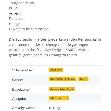
Taufgedächtnis
Buße
Advent
Fastenzeit
Heilige
Ölweihe/Chrisammesse
Die Sopranstimme des wiederkehrenden Refrains kann
zusammen mit der Kirchengemeinde gesungen
werden, um das freudige Ereignis "Auf Christus
getauft" gemeinsam im Gesang zu feiern.
2=Leicht
Schwierigkeit:
Kirchliche Anlässe
Taufe
Genre:
Gemischter Chor
Besetzung:
Chorpartitur
Ausgabe:
0,01
kg
Artikelgewicht: