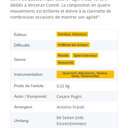
dédiés à Vincenzo Comoli. La composition en quatre
mouvements est brillante et donne à la clarinette de
nombreuses occasions de montrer son agilité".
Partitur, Stimmen
Édition:
4=Mittel bis Schwer
Difficulté:
Klassik
Spiel-Literatur
Genre:
Romantik
Quartett (Klarinette, Violine,
Instrumentation:
Viola, Violoncello)
0,32
kg
Poids de l'article:
Cesare Pugni
Autor / Komponist:
Antonio Fraioli
Arrangeur:
84 Seiten (inkl.
Umfang:
Einzelstimmen)