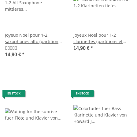
Joyeux Noël pour 1-2
Joyeux Noël pour 1-2
saxophones alto (partitions
clarinettes (partitions et
et chansons MP3)
chansons MP3)
14,90 €
*
14,90 €
*
EN STOCK
EN STOCK