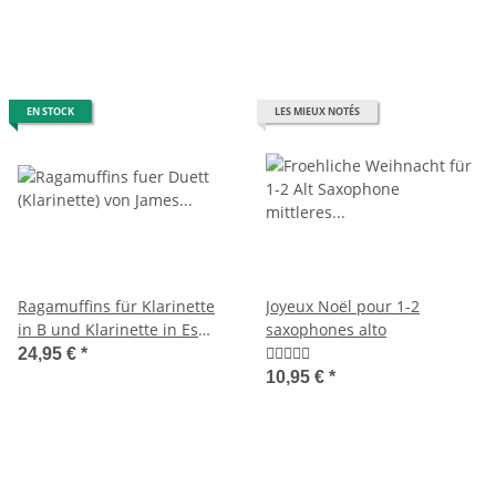
EN STOCK
LES MIEUX NOTÉS
Ragamuffins für Klarinette
Joyeux Noël pour 1-2
in B und Klarinette in Es
saxophones alto
(oder Alt-Saxophon)
24,95 €
*
10,95 €
*