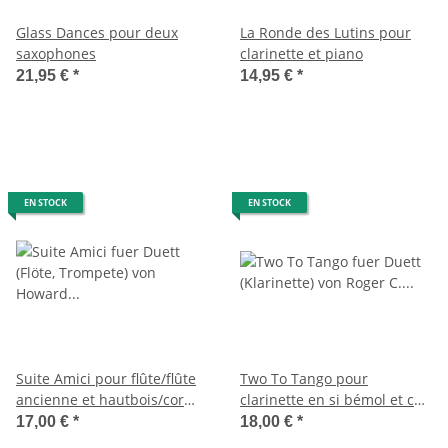
Glass Dances pour deux
La Ronde des Lutins pour
saxophones
clarinette et piano
21,95 €
*
14,95 €
*
EN STOCK
EN STOCK
Suite Amici pour flûte/flûte
Two To Tango pour
ancienne et hautbois/cor
clarinette en si bémol et cor
anglais
en fa
17,00 €
*
18,00 €
*