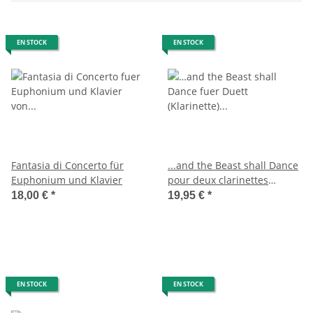
EN STOCK
EN STOCK
Fantasia di Concerto für
...and the Beast shall Dance
Euphonium und Klavier
pour deux clarinettes
basses
18,00 €
*
19,95 €
*
EN STOCK
EN STOCK