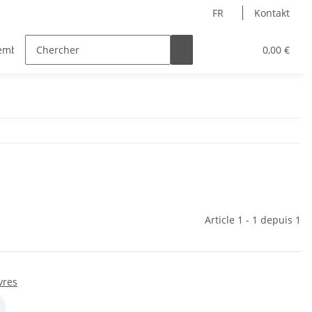
FR
Kontakt
emble
Chœur
Chant
Autoren
0,00 €
Article 1 - 1 depuis 1
vres