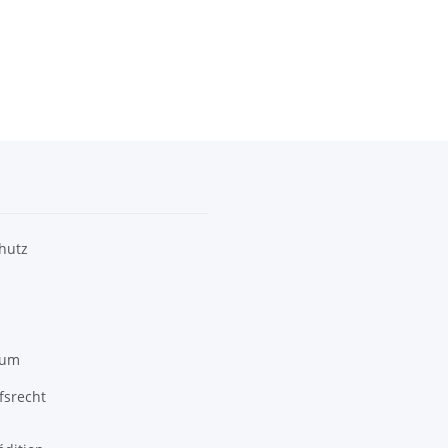
hutz
sum
fsrecht