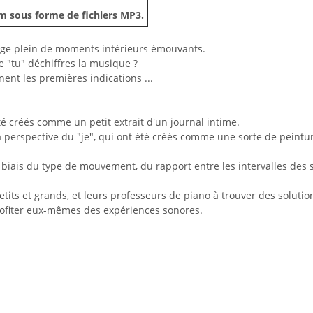
bum sous forme de fichiers MP3.
age plein de moments intérieurs émouvants.
e "tu" déchiffres la musique ?
nt les premières indications ...
é créés comme un petit extrait d'un journal intime.
a perspective du "je", qui ont été créés comme une sorte de peintu
 le biais du type de mouvement, du rapport entre les intervalles d
tits et grands, et leurs professeurs de piano à trouver des solutions
rofiter eux-mêmes des expériences sonores.