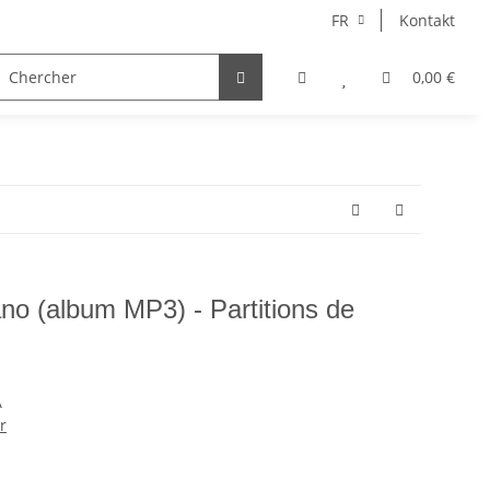
FR
Kontakt
semble
Chœur
Chant
Autoren
0,00 €
ano (album MP3) - Partitions de
A
r