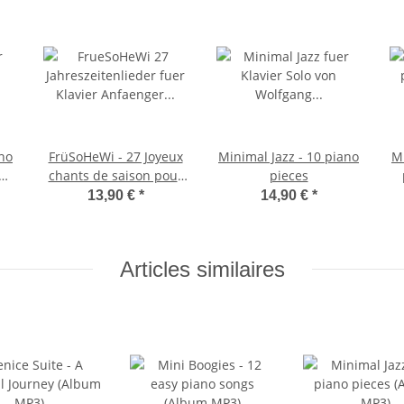
ano
FrüSoHeWi - 27 Joyeux
Minimal Jazz - 10 piano
Mi
P3
chants de saison pour
pieces
petits pianistes
13,90 €
*
14,90 €
*
débutants
Articles similaires