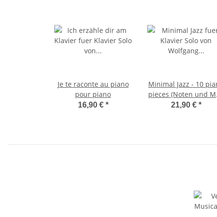
Je te raconte au piano
Minimal Jazz - 10 pi
pour piano
pieces (Noten und M
Album)
16,90 €
*
21,90 €
*