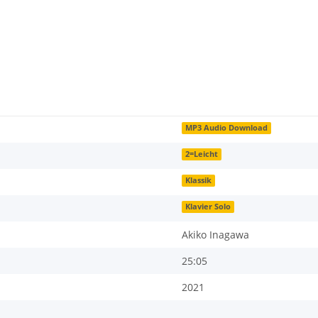
MP3 Audio Download
2=Leicht
Klassik
Klavier Solo
Akiko Inagawa
25:05
2021