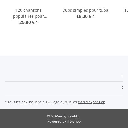
120 chansons
Duos simples pour tuba
1
populaires pour
18,00 €
*
accordéon
25,90 €
*
* Tous les prix incluent la TVA légale., plus les
frais d'expédition
© ND-Verlag GmbH
Powered by
JTL-Shop