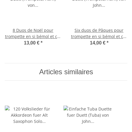
8 Duos de Noël pour
Six duos de Pâques pour
trompette en si bémol et cor
trompette en si bémol et cor
en fa
en fa
13,00 €
*
14,00 €
*
Articles similaires