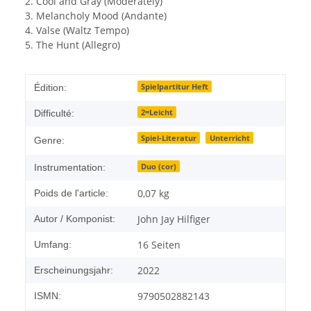
2. Cool and Gray (Moderately)
3. Melancholy Mood (Andante)
4. Valse (Waltz Tempo)
5. The Hunt (Allegro)
Spielpartitur Heft
Édition:
2=Leicht
Difficulté:
Spiel-Literatur
Unterricht
Genre:
Duo (cor)
Instrumentation:
0,07
kg
Poids de l'article:
John Jay Hilfiger
Autor / Komponist:
16 Seiten
Umfang:
2022
Erscheinungsjahr:
9790502882143
ISMN: