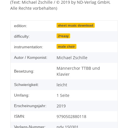
(Text: Michael Zschille / © 2019 by ND-Verlag GmbH,
Alle Rechte vorbehalten)
sheet music download
edition:
2=easy
difficulty:
male choir
instrumentation:
Michael Zschille
Autor / Komponist:
Männerchor TTBB und
Besetzung:
Klavier
leicht
Schwierigkeit:
1 Seite
Umfang:
2019
Erscheinungsjahr:
9790502880118
ISMN:
ndv 150301
Verlags-Nummer: