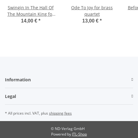
Swingin In The Hall Of
Ode To Joy for brass
Befor
The Mountain King for
quartet
Clarinet Quartet
14,00 €
*
13,00 €
*
Information
Legal
* All prices incl. VAT, plus
shipping fees
© ND-Verlag GmbH
Powered by
JTL-Shop