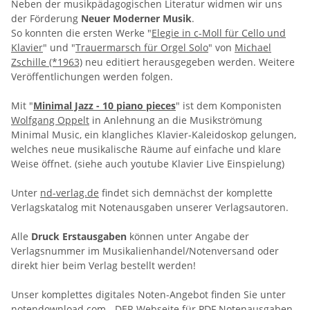
Neben der musikpädagogischen Literatur widmen wir uns
der Förderung
Neuer Moderner Musik
.
So konnten die ersten Werke "
Elegie in c-Moll für Cello und
Klavier
" und "
Trauermarsch für Orgel Solo
" von
Michael
Zschille (*1963)
neu editiert herausgegeben werden. Weitere
Veröffentlichungen werden folgen.
Mit "
Minimal Jazz - 10 piano pieces
" ist dem Komponisten
Wolfgang Oppelt
in Anlehnung an die Musikströmung
Minimal Music, ein klangliches Klavier-Kaleidoskop gelungen,
welches neue musikalische Räume auf einfache und klare
Weise öffnet. (siehe auch youtube Klavier Live Einspielung)
Unter
nd-verlag.de
findet sich demnächst der komplette
Verlagskatalog mit Notenausgaben unserer Verlagsautoren.
Alle
Druck Erstausgaben
können unter Angabe der
Verlagsnummer im Musikalienhandel/Notenversand oder
direkt hier beim Verlag bestellt werden!
Unser komplettes digitales Noten-Angebot finden Sie unter
notendownload.com
- DER Webseite für PDF Notenausgaben